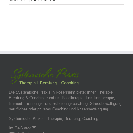
04.01.2017
|
0 Kommentare
Die Systemische Praxis in Rosenheim bietet Ihnen Therapie,
Beratung & Coaching rund um Paartherapie, Familientherapie,
Burnout, Trennungs- und Scheidungsberatung, Stressbewältigung,
berufliches oder privates Coaching und Krisenbewältigung.
Systemische Praxis - Therapie, Beratung, Coaching
Im Geißwehr 75