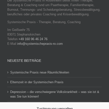
Die Systemische Praxis in Rosenheim bietet Ihnen Therapie,
Beratung & Coaching rund um Paartherapie, Familientherapie,
Burnout, Trennungs- und Scheidungsberatung, Stressbewältigung,
berufliches oder privates Coaching und Krisenbewältigung.
Systemische Praxis - Therapie, Beratung, Coaching
Im Geißwehr 75
83071 Stephanskirchen
Telefon
+49 160 96 46 24 76
E-Mail
info@systemischepraxis-ro.com
NEUESTE BEITRÄGE
Systemische Praxis neue Räumlichkeiten
Elternzeit in der Systemischen Praxis
Depression – die verschwiegene Volkskrankheit – was sie ist &
was Sie tun können!
Zustimmung verwalten