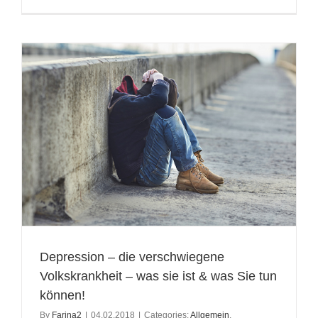
r
Depression – die verschwiegene
Volkskrankheit – was sie ist & was Sie tun
können!
By
Farina2
|
04.02.2018
|
Categories:
Allgemein
,