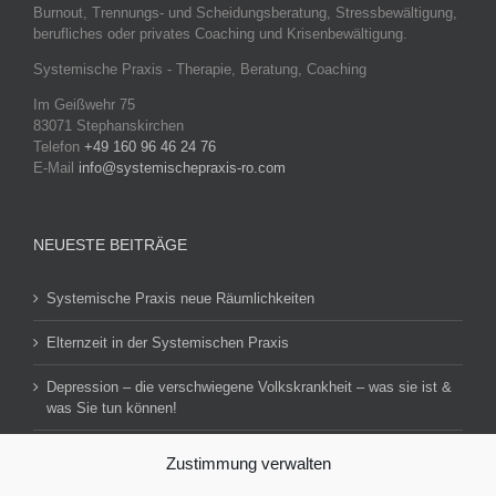
Burnout, Trennungs- und Scheidungsberatung, Stressbewältigung,
berufliches oder privates Coaching und Krisenbewältigung.
Systemische Praxis - Therapie, Beratung, Coaching
Im Geißwehr 75
83071 Stephanskirchen
Telefon
+49 160 96 46 24 76
E-Mail
info@systemischepraxis-ro.com
NEUESTE BEITRÄGE
Systemische Praxis neue Räumlichkeiten
Elternzeit in der Systemischen Praxis
Depression – die verschwiegene Volkskrankheit – was sie ist &
was Sie tun können!
Zustimmung verwalten