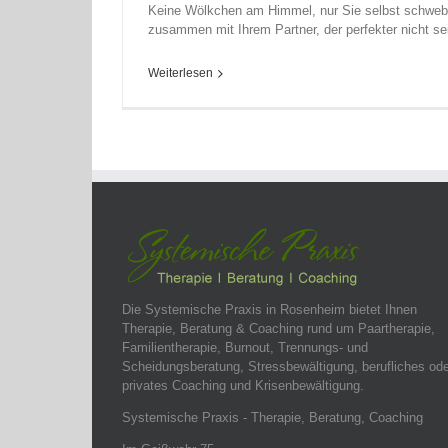
Keine Wölkchen am Himmel, nur Sie selbst schweb
zusammen mit Ihrem Partner, der perfekter nicht sein
Weiterlesen
Die Systemische Praxis in Rosenheim bietet Ihnen
Therapie, Beratung & Coaching rund um Paartherapie,
Familientherapie, Burnout, Trennungs- und
Scheidungsberatung, Stressbewältigung, berufliches ode
privates Coaching und Krisenbewältigung.
Systemische Praxis - Therapie, Beratung, Coaching