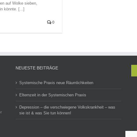
en auf Wolke sieben,
 könnte. [...]
0
NEUESTE BEITRÄGE
Systemische Praxis neue Räumlichkeiten
Elternzeit in der Systemischen Praxis
Depression – die verschwiegene Volkskrankheit – was
r
sie ist & was Sie tun können!