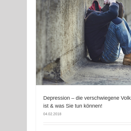
& was Sie tun
r Firmen
Depression – die verschwiegene Volk
ist & was Sie tun können!
04.02.2018