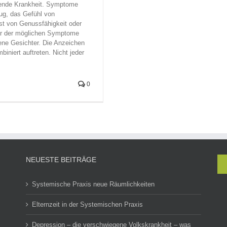
hmende Krankheit. Symptome
ug, das Gefühl von
lust von Genussfähigkeit oder
aar der möglichen Symptome
dene Gesichter. Die Anzeichen
niert auftreten. Nicht jeder
0
NEUESTE BEITRÄGE
Systemische Praxis neue Räumlichkeiten
Elternzeit in der Systemischen Praxis
Depression – die verschwiegene Volkskrankheit – was