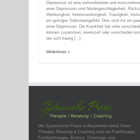
Depression ist eine weitverbreitete und erstzune
einer Depression sind Niedergeschlagenheit, Rückz
Wertlosigkeit, Interessenlosigkeit, Traurigkeit, Ver
ein geringes Selbstwertgefühl. Dies sind nur ein p
einer Depression. Die Krankheit hat viele verschie
können zusammen, vereinzelt oder verschieden kombi
der sich traurig [...]
Weiterlesen
Die Systemische Praxis in Rosenheim bietet Ihnen
Therapie, Beratung & Coaching rund um Paartherapie,
Familientherapie, Burnout, Trennungs- und