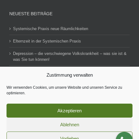
NEUESTE BEITRÄGE
Systemische Praxis neue Räumlichkeiten
Elternzeit in der Systemischen Praxis
Depression – die verschwiegene Volkskrankheit – was sie ist &
was Sie tun können!
Zustimmung verwalten
Impressum
Datenschutzerklärung
Wir verwenden Cookies, um unsere Website und unseren Service zu
optimieren.
Akzeptieren
Ablehnen
© Copyright 2016 -
2026 | Konzept, Online-Marketing & SEO-
Optimierung
b marketing
| Alle Rechte vorbehalten
Vorlieben