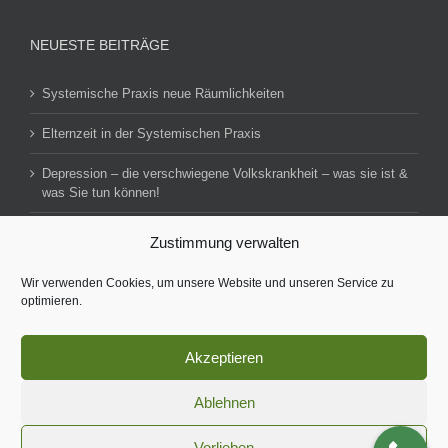
NEUESTE BEITRÄGE
Systemische Praxis neue Räumlichkeiten
Elternzeit in der Systemischen Praxis
Depression – die verschwiegene Volkskrankheit – was sie ist &
was Sie tun können!
Zustimmung verwalten
Impressum
Datenschutzerklärung
Wir verwenden Cookies, um unsere Website und unseren Service zu
optimieren.
Akzeptieren
© Copyright 2016 -
2026 | Konzept, Online-Marketing & SEO-
Ablehnen
Optimierung
b marketing
| Alle Rechte vorbehalten
Vorlieben