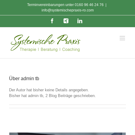
Zum
Terminvereinbarungen unter
0160 96 46 24 76
|
Inhalt
info@systemischepraxis-ro.com
springen
Facebook
Xing
LinkedIn
Über
admin tb
Der Autor hat bisher keine Details angegeben.
Bisher hat admin tb, 2 Blog Beiträge geschrieben.