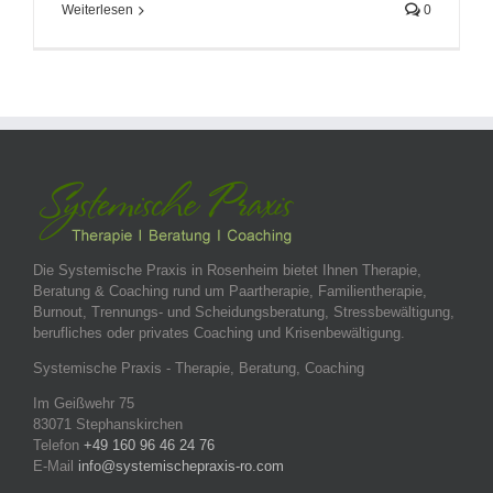
Weiterlesen
0
Die Systemische Praxis in Rosenheim bietet Ihnen Therapie,
Beratung & Coaching rund um Paartherapie, Familientherapie,
Burnout, Trennungs- und Scheidungsberatung, Stressbewältigung,
berufliches oder privates Coaching und Krisenbewältigung.
Systemische Praxis - Therapie, Beratung, Coaching
Im Geißwehr 75
83071 Stephanskirchen
Telefon
+49 160 96 46 24 76
E-Mail
info@systemischepraxis-ro.com