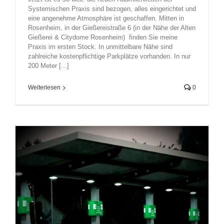
Systemischen Praxis sind bezogen, alles eingerichtet und
eine angenehme Atmosphäre ist geschaffen. Mitten in
Rosenheim, in der Gießereistraße 6 (in der Nähe der Alten
Gießerei & Citydome Rosenheim) finden Sie meine
Praxis im ersten Stock. In unmittelbare Nähe sind
zahlreiche kostenpflichtige Parkplätze vorhanden. In nur
200 Meter [...]
Weiterlesen
0