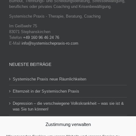
Burnout, Trennungs- und Scheidungsberatung, Stressbewältigung,
berufliches oder privates Coaching und Krisenbewältigung.
Systemische Praxis - Therapie, Beratung, Coaching
Im Geißwehr 75
83071 Stephanskirchen
Telefon
+49 160 96 46 24 76
E-Mail
info@systemischepraxis-ro.com
NEUESTE BEITRÄGE
Systemische Praxis neue Räumlichkeiten
Elternzeit in der Systemischen Praxis
Depression – die verschwiegene Volkskrankheit – was sie ist &
was Sie tun können!
Zustimmung verwalten