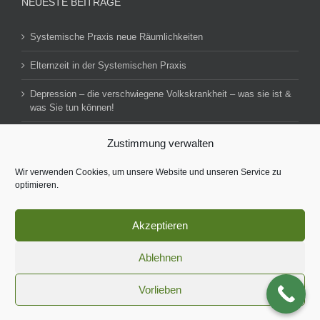
NEUESTE BEITRÄGE
Systemische Praxis neue Räumlichkeiten
Elternzeit in der Systemischen Praxis
Depression – die verschwiegene Volkskrankheit – was sie ist &
was Sie tun können!
Zustimmung verwalten
Impressum
Datenschutzerklärung
Wir verwenden Cookies, um unsere Website und unseren Service zu
optimieren.
Akzeptieren
© Copyright 2016 -
2026 | Konzept, Online-Marketing & SEO-
Ablehnen
Optimierung
b marketing
| Alle Rechte vorbehalten
Vorlieben
Facebook
Xing
LinkedIn